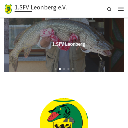
1.SFV Leonberg e.V.
Zum Inhalt springen
Search
Me
1.SFV Leonberg