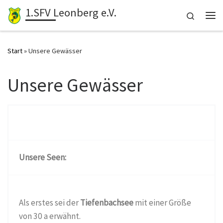
1.SFV Leonberg e.V.
Zum Inhalt springen
Search
Me
Start
»
Unsere Gewässer
Unsere Gewässer
Unsere Seen:
Als erstes sei der
Tiefenbachsee
mit einer Größe
von 30 a erwähnt.